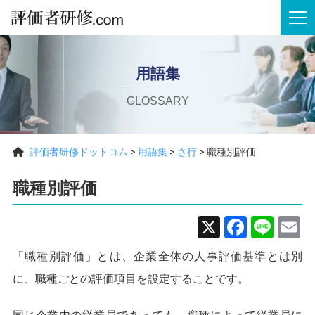
tog
用語集
GLOSSARY
評価者研修ドットコム
>
用語集
>
さ行
>
職種別評価
職種別評価
X
Faceb
Line
E
「職種別評価」とは、企業全体の人事評価基準とは別
に、職種ごとの評価項目を設定することです。