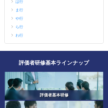
は行
ま行
や行
ら行
わ行
評価者研修基本ラインナップ
評価者基本研修