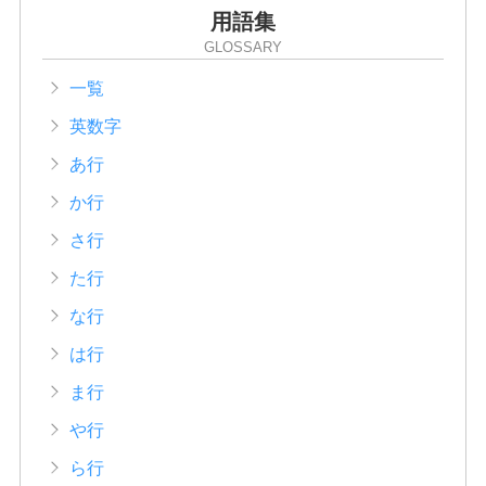
用語集
GLOSSARY
一覧
英数字
あ行
か行
さ行
た行
な行
は行
ま行
や行
ら行