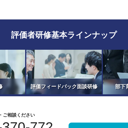
評価者研修基本ラインナップ
修
評価フィードバック面談研修
部下
・ご相談ください
-370-772