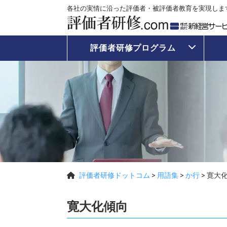
各社の実情に沿った評価者・被評価者教育を実現しま
評価者研修プログラム
評価者研修ドットコム
>
用語集
>
か行
>
寛大
寛大化傾向