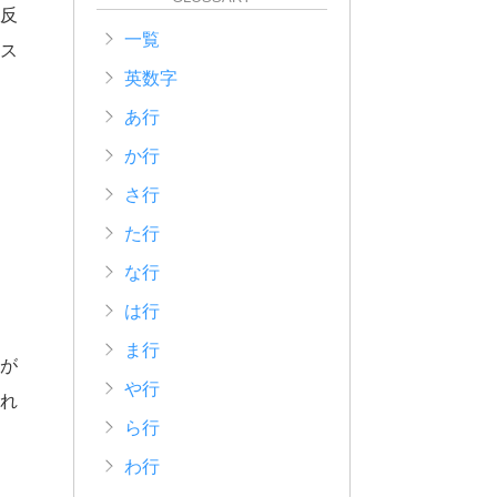
反
一覧
ス
英数字
あ行
か行
さ行
た行
な行
は行
ま行
が
や行
れ
ら行
わ行