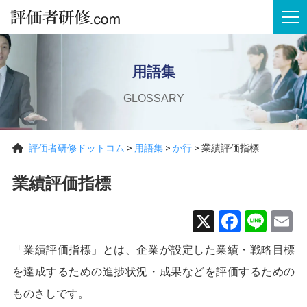
tog
用語集
GLOSSARY
評価者研修ドットコム
>
用語集
>
か行
>
業績評価指標
業績評価指標
X
Faceb
Line
E
「業績評価指標」とは、企業が設定した業績・戦略目標
を達成するための進捗状況・成果などを評価するための
ものさしです。