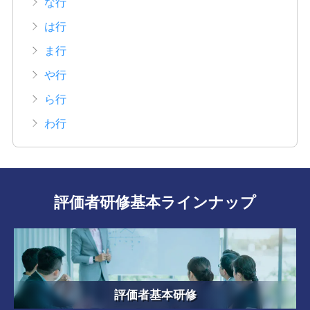
な行
は行
ま行
や行
ら行
わ行
評価者研修基本ラインナップ
評価者基本研修