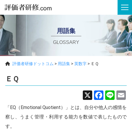
tog
用語集
GLOSSARY
評価者研修ドットコム
>
用語集
>
英数字
>
ＥＱ
ＥＱ
X
Faceb
Line
E
「EQ（Emotional Quotient）」とは、自分や他人の感情を
察し、うまく管理・利用する能力を数値で表したもので
す。