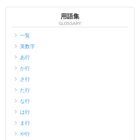
用語集
GLOSSARY
一覧
英数字
あ行
か行
さ行
た行
な行
は行
ま行
や行