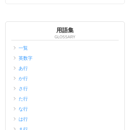
用語集
GLOSSARY
一覧
英数字
あ行
か行
さ行
た行
な行
は行
ま行