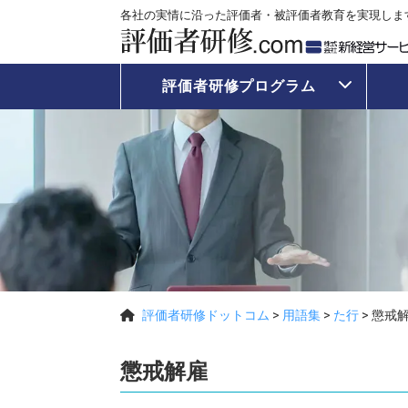
各社の実情に沿った評価者・被評価者教育を実現しま
評価者研修プログラム
評価者研修ドットコム
>
用語集
>
た行
>
懲戒
懲戒解雇