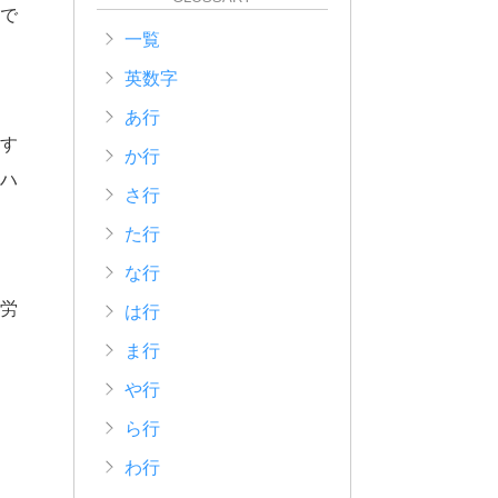
で
一覧
英数字
あ行
す
か行
ハ
さ行
た行
な行
労
は行
ま行
や行
ら行
わ行