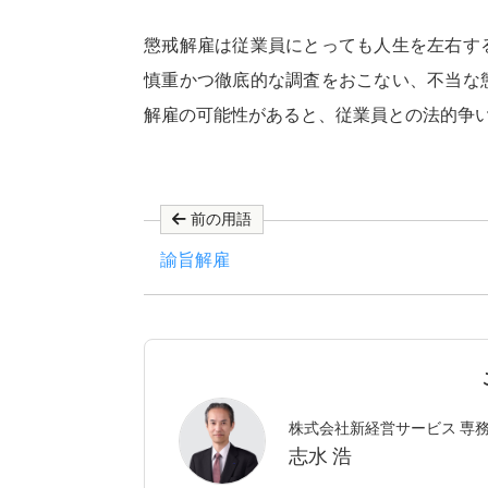
懲戒解雇は従業員にとっても人生を左右す
慎重かつ徹底的な調査をおこない、不当な
解雇の可能性があると、従業員との法的争
前の用語
諭旨解雇
株式会社新経営サービス 専
志水 浩