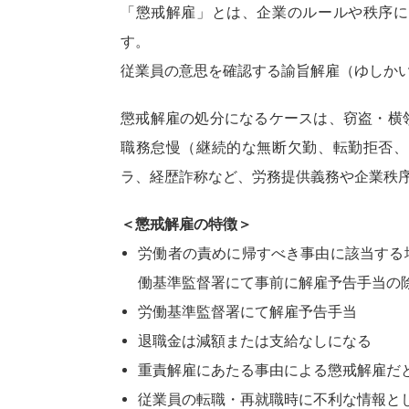
「懲戒解雇」とは、企業のルールや秩序に
す。
従業員の意思を確認する諭旨解雇（ゆしか
懲戒解雇の処分になるケースは、窃盗・横
職務怠慢（継続的な無断欠勤、転勤拒否、
ラ、経歴詐称など、労務提供義務や企業秩
＜懲戒解雇の特徴＞
労働者の責めに帰すべき事由に該当する
働基準監督署にて事前に解雇予告手当の
労働基準監督署にて解雇予告手当
退職金は減額または支給なしになる
重責解雇にあたる事由による懲戒解雇だ
従業員の転職・再就職時に不利な情報と