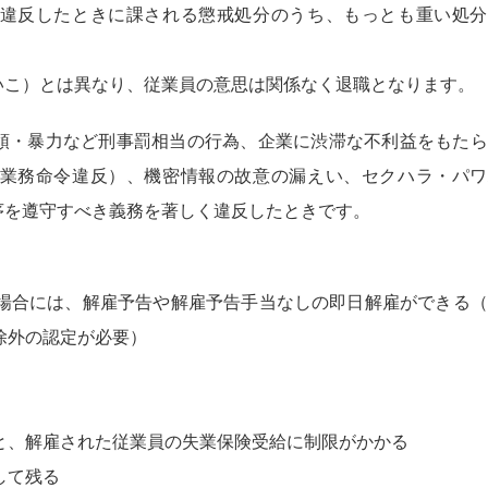
違反したときに課される懲戒処分のうち、もっとも重い処分
いこ）とは異なり、従業員の意思は関係なく退職となります。
領・暴力など刑事罰相当の行為、企業に渋滞な不利益をもたら
業務命令違反）、機密情報の故意の漏えい、セクハラ・パワ
序を遵守すべき義務を著しく違反したときです。
場合には、解雇予告や解雇予告手当なしの即日解雇ができる（
除外の認定が必要）
と、解雇された従業員の失業保険受給に制限がかかる
して残る