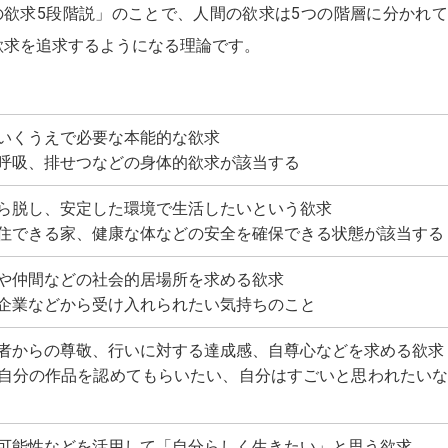
の欲求5段階説」のことで、人間の欲求は5つの階層に分かれ
欲求を追求するようになる理論です。
いくうえで必要な本能的な欲求
呼吸、排せつなどの身体的欲求が該当する
ら脱し、安定した環境で生活したいという欲求
住できる家、健康な体などの安全を確保できる状態が該当する
や仲間などの社会的居場所を求める欲求
企業などから受け入れられたい気持ちのこと
者からの尊敬、行いに対する達成感、自尊心などを求める欲求
自分の作品を認めてもらいたい、自分はすごいと思われたいな
可能性などを活用して「自分らしく生きたい」と思う欲求