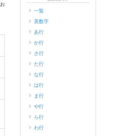
てお
一覧
英数字
あ行
か行
さ行
た行
な行
は行
ま行
や行
ら行
わ行