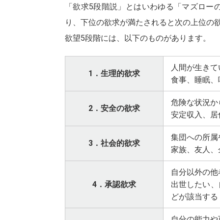
「欲求5段階説」とはいわゆる「マズロー
り、下位の欲求が満たされると次の上位の
欲望5段階には、以下のものがあります。
人間が生きて
1．生理的欲求
食事、睡眠、
危険な状況か
2．安全の欲求
安定収入、居
集団への所属
3．社会的欲求
家族、友人、
自分以外の他
4．承認欲求
出世したい、
どが該当する
自分の能力や