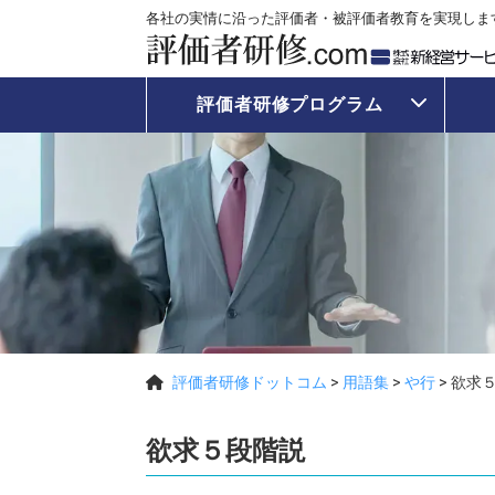
各社の実情に沿った評価者・被評価者教育を実現しま
評価者研修プログラム
評価者研修ドットコム
>
用語集
>
や行
>
欲求
欲求５段階説